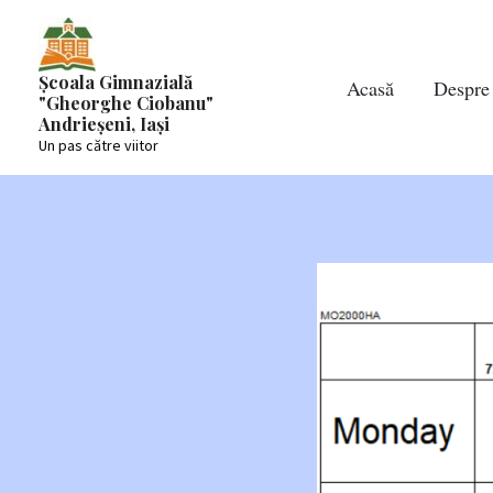
Skip
to
content
Școala Gimnazială
Acasă
Despre
"Gheorghe Ciobanu"
Andrieșeni, Iași
Un pas către viitor