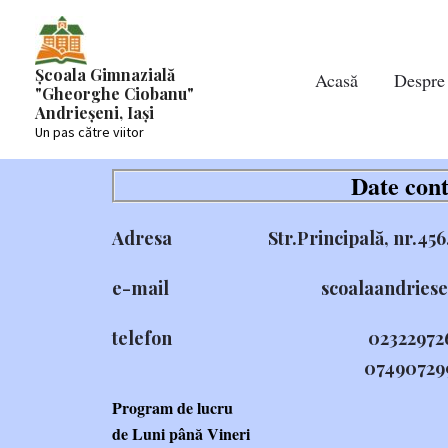
Skip
to
content
Școala Gimnazială
Acasă
Despre
"Gheorghe Ciobanu"
Andrieșeni, Iași
Un pas către viitor
Date cont
Adresa
Str.Principală, nr.456
e-mail scoalaandrieseni@
telefon 02322972
074907299
Program de lucru
de Luni până Vineri