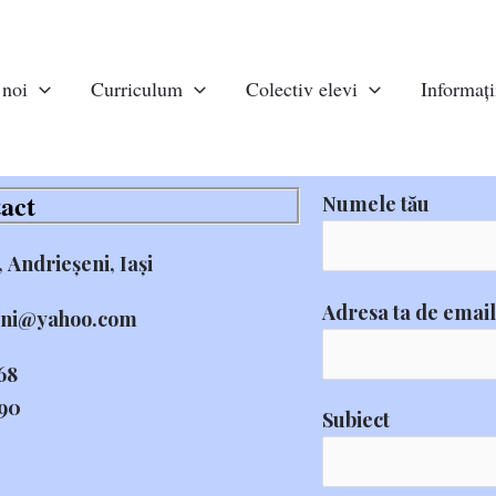
 noi
Curriculum
Colectiv elevi
Informații
act
Numele tău
, Andrieșeni, Iași
Adresa ta de email
yahoo.com
68
0
Subiect