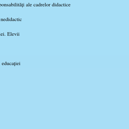
sabilități ale cadrelor didactice
nedidactic
i. Elevii
 educației
 şedinţa CP din