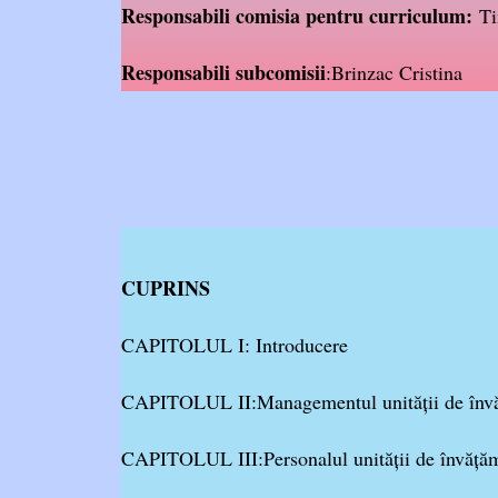
Responsabili comisia pentru curriculum:
Ti
Responsabili subcomisii
:Brinzac Cristina
CUPRINS
CAPITOLUL I: Introducere
CAPITOLUL II:Managementul unității de înv
CAPITOLUL III:Personalul unității de învăță