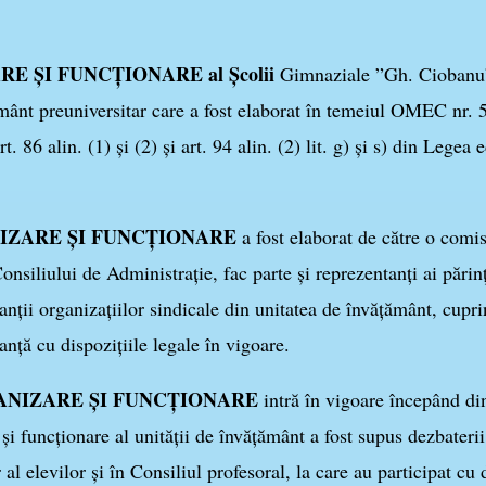
E ȘI FUNCȚIONARE al Școlii
Gimnaziale ”Gh. Ciobanu”
ământ preuniversitar care a fost elaborat în temeiul OMEC nr. 
 art. 86 alin. (1) şi (2) şi art. 94 alin. (2) lit. g) şi s) din Leg
IZARE ȘI FUNCȚIONARE
a fost elaborat de către o comis
onsiliului de Administraţie, fac parte şi reprezentanţi ai părin
nţii organizaţiilor sindicale din unitatea de învăţământ, cupri
anţă cu dispoziţiile legale în vigoare.
NIZARE ȘI FUNCȚIONARE
intră în vigoare începând di
 funcţionare al unităţii de învăţământ a fost supus dezbaterii î
 al elevilor şi în Consiliul profesoral, la care au participat cu 