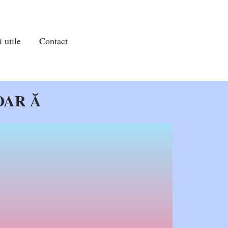
 utile
Contact
OAR Ă