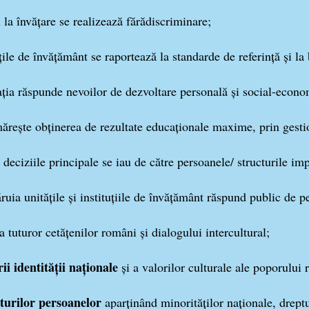
 la învăţare se realizează fărădiscriminare;
ţile de învăţământ se raportează la standarde de referinţă şi la 
ţia răspunde nevoilor de dezvoltare personală şi social-econo
ăreşte obţinerea de rezultate educaţionale maxime, prin gestio
deciziile principale se iau de către persoanele/ structurile imp
ruia unităţile şi instituţiile de învăţământ răspund public de p
a tuturor cetăţenilor români şi dialogului intercultural;
ii identităţii naţionale
şi a valorilor culturale ale poporului
pturilor persoanelor
aparţinând minorităţilor naţionale, dreptu