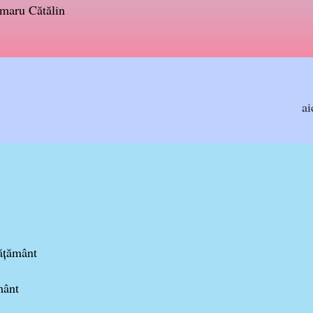
maru Cătălin
ai
ățământ
mânt