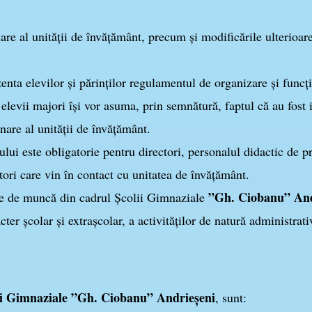
e al unităţii de învăţământ, precum şi modificările ulterioare 
enta elevilor şi părinţilor regulamentul de organizare şi funcţ
şi elevii majori îşi vor asuma, prin semnătură, faptul că au fost 
nare al unităţii de învăţământ.
i este obligatorie pentru directori, personalul didactic de pre
tutori care vin în contact cu unitatea de învăţământ.
”Gh. Ciobanu” And
e de muncă din cadrul Școlii Gimnaziale
cter şcolar şi extraşcolar, a activităţilor de natură administrati
ii Gimnaziale ”Gh. Ciobanu” Andrieșeni
, sunt: