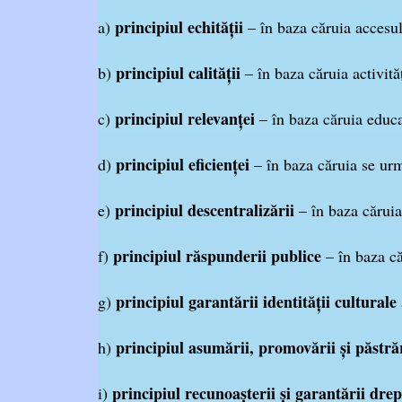
principiul echităţii
a)
– în baza căruia accesul
principiul calităţii
b)
– în baza căruia activită
principiul relevanţei
c)
– în baza căruia educa
principiul eficienţei
d)
– în baza căruia se urm
principiul descentralizării
e)
– în baza căruia 
principiul răspunderii publice
f)
– în baza că
principiul garantării identităţii culturale
g)
principiul asumării, promovării şi păstrăr
h)
principiul recunoaşterii şi garantării dre
i)