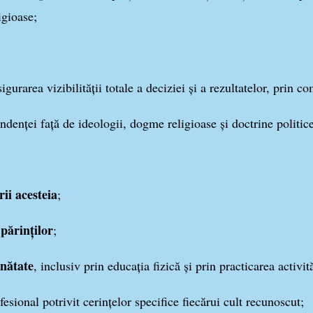
ligioase;
igurarea vizibilităţii totale a deciziei şi a rezultatelor, prin 
ndenţei faţă de ideologii, dogme religioase şi doctrine politice
rii acesteia
;
 părinţilor
;
ănătate
, inclusiv prin educaţia fizică şi prin practicarea activită
esional potrivit cerinţelor specifice fiecărui cult recunoscut;