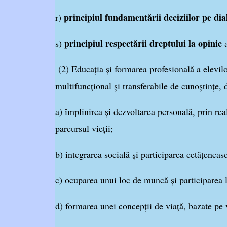
principiul fundamentării deciziilor pe dia
r)
principiul respectării dreptului la opinie
s)
a
(2) Educaţia şi formarea profesională a elevilor
multifuncţional şi transferabile de cunoştinţe, d
a) împlinirea şi dezvoltarea personală, prin real
parcursul vieţii;
b) integrarea socială şi participarea cetăţeneasc
c) ocuparea unui loc de muncă şi participarea 
d) formarea unei concepţii de viaţă, bazate pe va