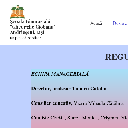
Skip
to
content
Școala Gimnazială
Acasă
Despre
"Gheorghe Ciobanu"
Andrieșeni, Iași
Un pas către viitor
REGU
ECHIPA MANAGERIALĂ
Director, profesor Timaru Cătălin
Consilier educativ,
Vieriu Mihaela Cătălina
Comisie CEAC,
Sturza Monica, Crișmaru Vio