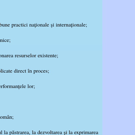
bune practici naţionale şi internaţionale;
mice;
narea resurselor existente;
licate direct în proces;
erformanţele lor;
 român;
l la păstrarea, la dezvoltarea şi la exprimarea