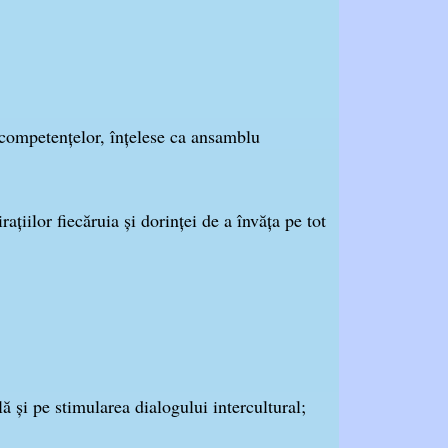
ea competenţelor, înţelese ca ansamblu
aţiilor fiecăruia şi dorinţei de a învăţa pe tot
lă şi pe stimularea dialogului intercultural;